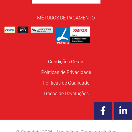
MÉTODOS DE PAGAMENTO
Condições Gerais
Políticas de Privacidade
Políticas de Qualidade
Trocas de Devoluções
F
L
a
i
c
n