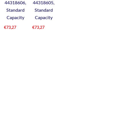
44318606,
44318605,
Standard
Standard
Capacity
Capacity
€
73,27
€
73,27