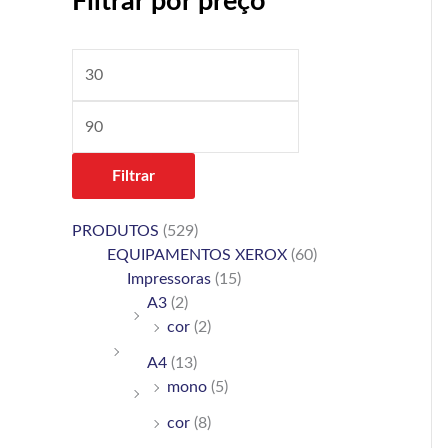
Filtrar por preço
h
í
á
f
n
x
o
i
i
r
m
m
:
o
o
Filtrar
PRODUTOS
(529)
EQUIPAMENTOS XEROX
(60)
Impressoras
(15)
A3
(2)
cor
(2)
A4
(13)
mono
(5)
cor
(8)