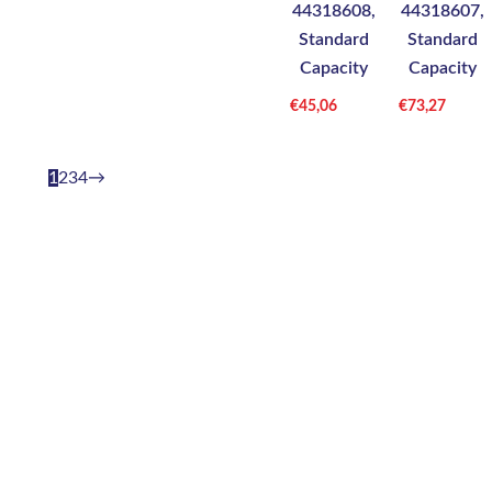
44318608,
44318607,
Standard
Standard
Capacity
Capacity
€
45,06
€
73,27
1
2
3
4
→