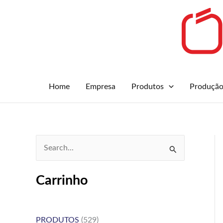
Skip
to
content
Home
Empresa
Produtos
Produçã
S
e
Carrinho
a
r
c
PRODUTOS
(529)