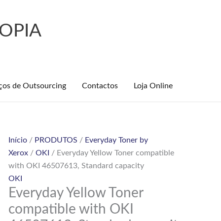
OPIA
ços de Outsourcing
Contactos
Loja Online
Quantidade
Início
/
PRODUTOS
/
Everyday Toner by
de
Xerox
/
OKI
/ Everyday Yellow Toner compatible
Everyday
with OKI 46507613, Standard capacity
Yellow
OKI
Everyday Yellow Toner
Toner
compatible
compatible with OKI
with