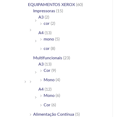
h
EQUIPAMENTOS XEROX
(60)
Impressoras
(15)
f
A3
(2)
o
cor
(2)
r
A4
(13)
:
mono
(5)
cor
(8)
Multifuncionais
(23)
A3
(13)
Cor
(9)
Mono
(4)
A4
(12)
Mono
(6)
Cor
(6)
Alimentação Contínua
(5)