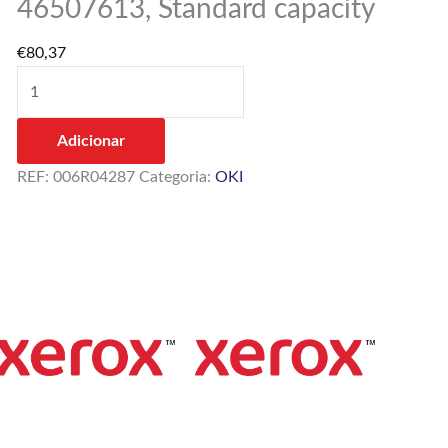
46507613, Standard capacity
OKI
46507613,
€
80,37
Standard
capacity
Adicionar
REF:
006R04287
Categoria:
OKI