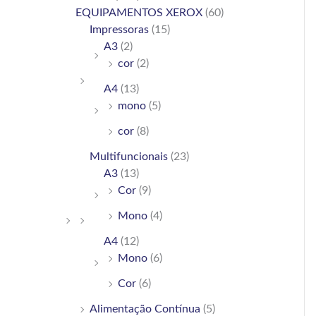
h
EQUIPAMENTOS XEROX
(60)
Impressoras
(15)
f
A3
(2)
o
cor
(2)
r
A4
(13)
:
mono
(5)
cor
(8)
Multifuncionais
(23)
A3
(13)
Cor
(9)
Mono
(4)
A4
(12)
Mono
(6)
Cor
(6)
Alimentação Contínua
(5)