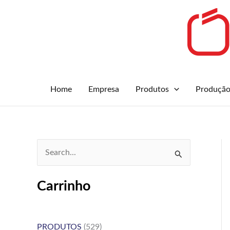
Skip
to
content
Home
Empresa
Produtos
Produçã
S
e
Carrinho
a
r
c
PRODUTOS
(529)