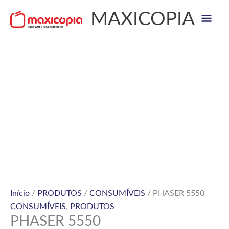
Skip
Mai
MAXICOPIA
to
content
Men
Início
/
PRODUTOS
/
CONSUMÍVEIS
/ PHASER 5550
CONSUMÍVEIS
,
PRODUTOS
PHASER 5550