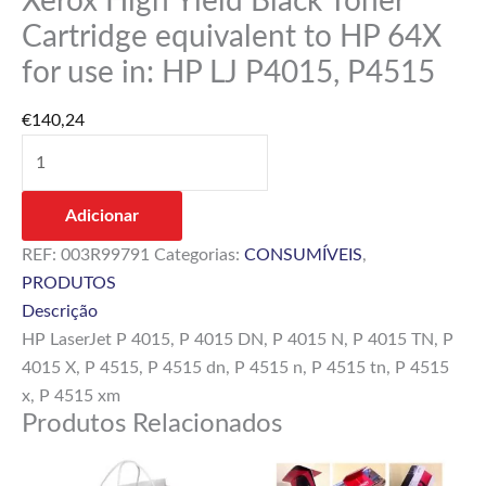
Xerox High Yield Black Toner
for
Cartridge equivalent to HP 64X
use
for use in: HP LJ P4015, P4515
in:
HP
€
140,24
LJ
P4015,
P4515
Adicionar
REF:
003R99791
Categorias:
CONSUMÍVEIS
,
PRODUTOS
Descrição
HP LaserJet P 4015, P 4015 DN, P 4015 N, P 4015 TN, P
4015 X, P 4515, P 4515 dn, P 4515 n, P 4515 tn, P 4515
x, P 4515 xm
Produtos Relacionados