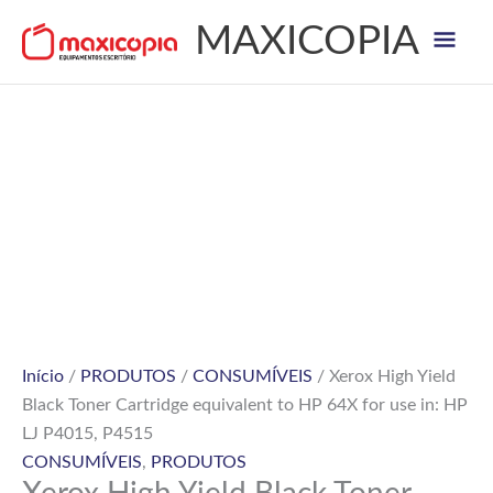
Skip
Mai
MAXICOPIA
to
content
Men
Quantidade
de
Xerox
High
Yield
Black
Toner
Cartridge
Início
/
PRODUTOS
/
CONSUMÍVEIS
/ Xerox High Yield
equivalent
Black Toner Cartridge equivalent to HP 64X for use in: HP
to
LJ P4015, P4515
HP
CONSUMÍVEIS
,
PRODUTOS
64X