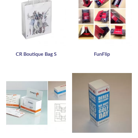
CR Boutique Bag S
FunFlip