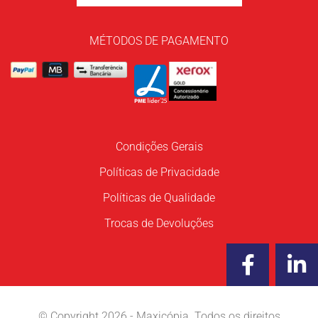
MÉTODOS DE PAGAMENTO
Condições Gerais
Políticas de Privacidade
Políticas de Qualidade
Trocas de Devoluções
F
L
a
i
c
n
e
k
© Copyright 2026 - Maxicópia. Todos os direitos