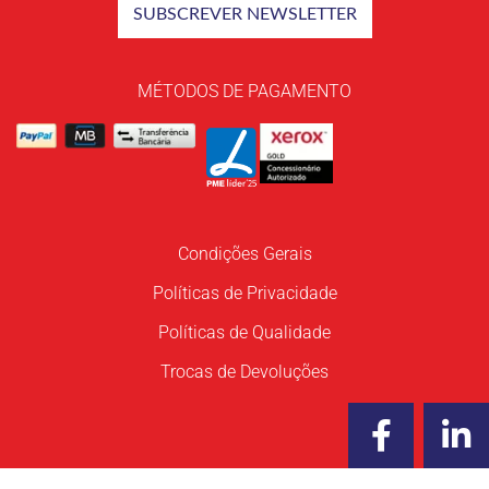
MÉTODOS DE PAGAMENTO
Condições Gerais
Políticas de Privacidade
Políticas de Qualidade
Trocas de Devoluções
F
L
a
i
c
n