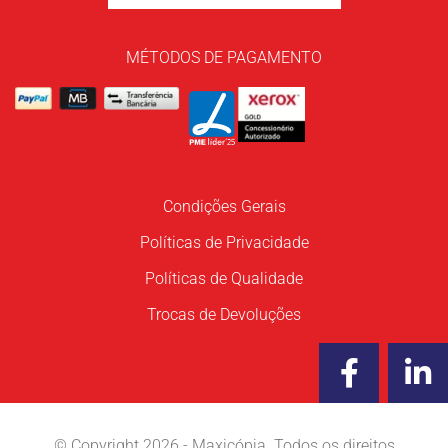
MÉTODOS DE PAGAMENTO
Condições Gerais
Políticas de Privacidade
Políticas de Qualidade
Trocas de Devoluções
F
L
a
i
c
n
e
k
© Copyright 2026 - Maxicópia. Todos os direitos