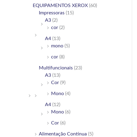
h
EQUIPAMENTOS XEROX
(60)
Impressoras
(15)
f
A3
(2)
o
cor
(2)
r
A4
(13)
:
mono
(5)
cor
(8)
Multifuncionais
(23)
A3
(13)
Cor
(9)
Mono
(4)
A4
(12)
Mono
(6)
Cor
(6)
Alimentação Contínua
(5)