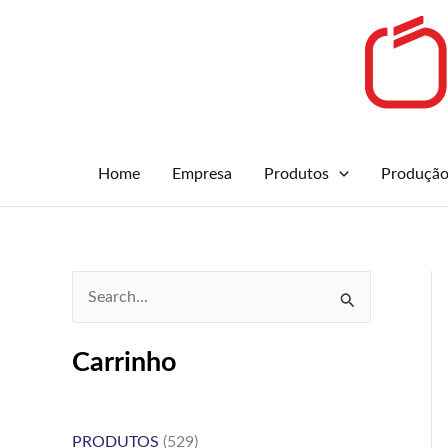
Skip
to
content
Home
Empresa
Produtos
Produçã
S
e
Carrinho
a
r
c
PRODUTOS
(529)