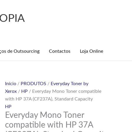
OPIA
ços de Outsourcing
Contactos
Loja Online
Quantidade
Início
/
PRODUTOS
/
Everyday Toner by
de
Xerox
/
HP
/ Everyday Mono Toner compatible
Everyday
with HP 37A (CF237A), Standard Capacity
Mono
HP
Everyday Mono Toner
Toner
compatible
compatible with HP 37A
with