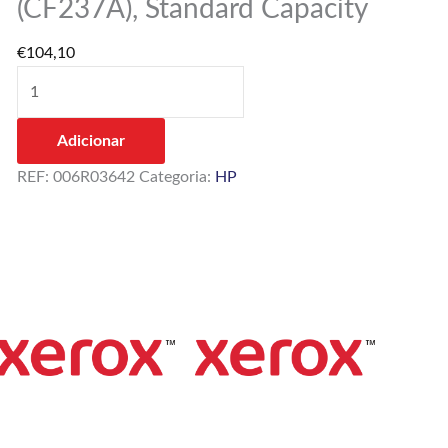
(CF237A), Standard Capacity
HP
37A
€
104,10
(CF237A),
Standard
Capacity
Adicionar
REF:
006R03642
Categoria:
HP