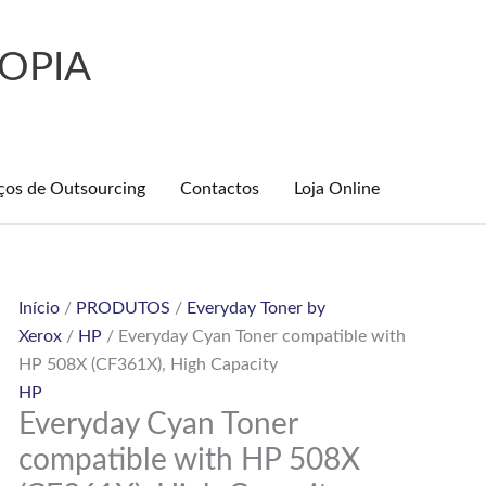
OPIA
ços de Outsourcing
Contactos
Loja Online
Quantidade
Início
/
PRODUTOS
/
Everyday Toner by
de
Xerox
/
HP
/ Everyday Cyan Toner compatible with
Everyday
HP 508X (CF361X), High Capacity
Cyan
HP
Everyday Cyan Toner
Toner
compatible
compatible with HP 508X
with