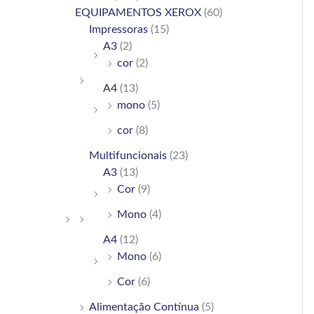
h
EQUIPAMENTOS XEROX
(60)
Impressoras
(15)
f
A3
(2)
o
cor
(2)
r
A4
(13)
:
mono
(5)
cor
(8)
Multifuncionais
(23)
A3
(13)
Cor
(9)
Mono
(4)
A4
(12)
Mono
(6)
Cor
(6)
Alimentação Contínua
(5)