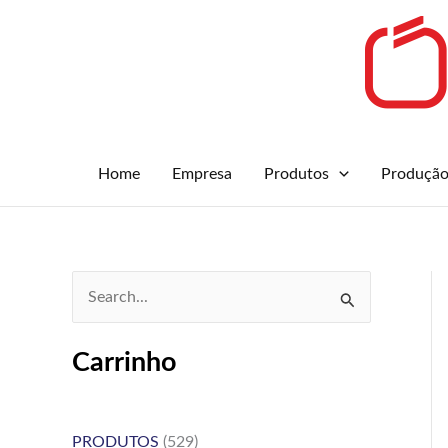
Skip
to
content
Home
Empresa
Produtos
Produçã
S
e
Carrinho
a
r
c
PRODUTOS
(529)