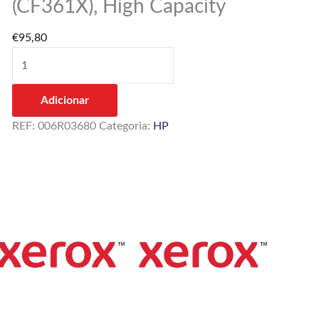
(CF361X), High Capacity
HP
508X
€
95,80
(CF361X),
High
Capacity
Adicionar
REF:
006R03680
Categoria:
HP