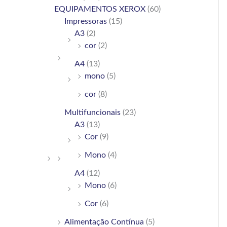
h
EQUIPAMENTOS XEROX
(60)
Impressoras
(15)
f
A3
(2)
o
cor
(2)
r
A4
(13)
:
mono
(5)
cor
(8)
Multifuncionais
(23)
A3
(13)
Cor
(9)
Mono
(4)
A4
(12)
Mono
(6)
Cor
(6)
Alimentação Contínua
(5)