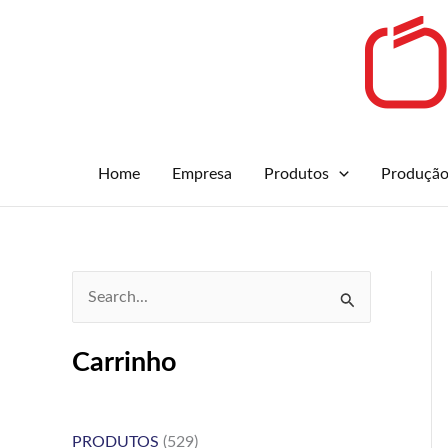
Skip
to
content
Home
Empresa
Produtos
Produçã
S
e
Carrinho
a
r
c
PRODUTOS
(529)