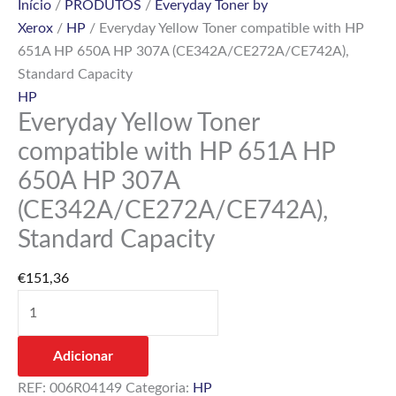
Início
/
PRODUTOS
/
Everyday Toner by
307A
Xerox
/
HP
/ Everyday Yellow Toner compatible with HP
(CE342A/CE272A/CE742A),
651A HP 650A HP 307A (CE342A/CE272A/CE742A),
Standard
Standard Capacity
Capacity
HP
Everyday Yellow Toner
compatible with HP 651A HP
650A HP 307A
(CE342A/CE272A/CE742A),
Standard Capacity
€
151,36
Adicionar
REF:
006R04149
Categoria:
HP