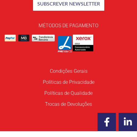
MÉTODOS DE PAGAMENTO
Condições Gerais
Políticas de Privacidade
Políticas de Qualidade
Trocas de Devoluções
F
L
a
i
c
n