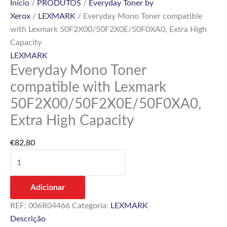
Início
/
PRODUTOS
/
Everyday Toner by
Xerox
/
LEXMARK
/ Everyday Mono Toner compatible
with Lexmark 50F2X00/50F2X0E/50F0XA0, Extra High
Capacity
LEXMARK
Everyday Mono Toner
compatible with Lexmark
50F2X00/50F2X0E/50F0XA0,
Extra High Capacity
€
82,80
Adicionar
REF:
006R04466
Categoria:
LEXMARK
Descrição