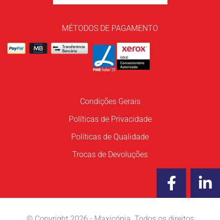
MÉTODOS DE PAGAMENTO
Condições Gerais
Políticas de Privacidade
Políticas de Qualidade
Trocas de Devoluções
F
L
a
i
c
n
e
k
© Copyright 2026 - Maxicópia. Todos os direitos