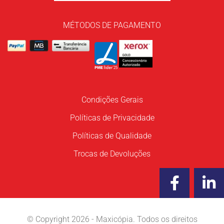
MÉTODOS DE PAGAMENTO
Condições Gerais
Políticas de Privacidade
Políticas de Qualidade
Trocas de Devoluções
F
L
a
i
c
n
e
k
© Copyright 2026 - Maxicópia. Todos os direitos