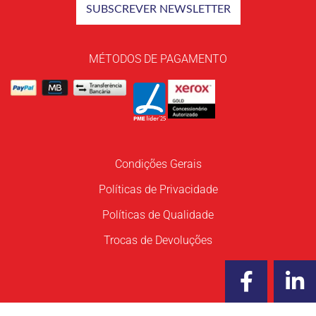
MÉTODOS DE PAGAMENTO
Condições Gerais
Políticas de Privacidade
Políticas de Qualidade
Trocas de Devoluções
F
L
a
i
c
n