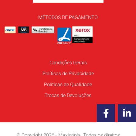
MÉTODOS DE PAGAMENTO
Condições Gerais
Políticas de Privacidade
Políticas de Qualidade
Trocas de Devoluções
F
L
a
i
c
n
e
k
© Copyright 2026 - Maxicópia. Todos os direitos