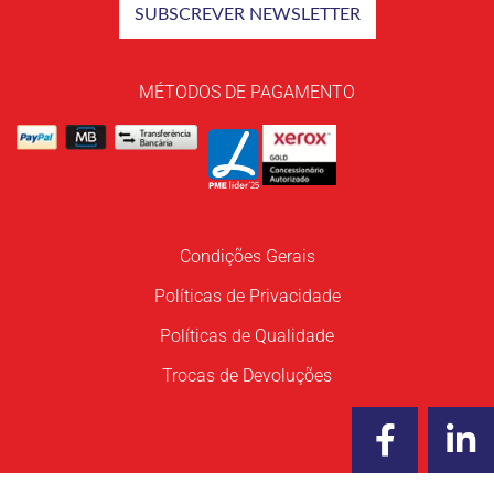
MÉTODOS DE PAGAMENTO
Condições Gerais
Políticas de Privacidade
Políticas de Qualidade
Trocas de Devoluções
F
L
a
i
c
n