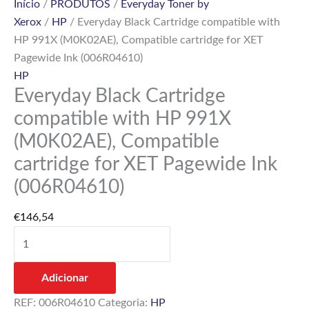
Início
/
PRODUTOS
/
Everyday Toner by
for
Xerox
/
HP
/ Everyday Black Cartridge compatible with
XET
HP 991X (M0K02AE), Compatible cartridge for XET
Pagewide
Pagewide Ink (006R04610)
Ink
HP
(006R04610)
Everyday Black Cartridge
compatible with HP 991X
(M0K02AE), Compatible
cartridge for XET Pagewide Ink
(006R04610)
€
146,54
Adicionar
REF:
006R04610
Categoria:
HP