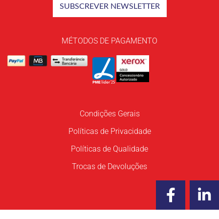
MÉTODOS DE PAGAMENTO
Condições Gerais
Políticas de Privacidade
Políticas de Qualidade
Trocas de Devoluções
F
L
a
i
c
n